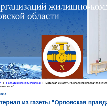
организаций жилищно-ком
овской области
я
›
Новости и наши публикации
›
Материал из газеты "Орловская правда" под наз
нальщиков"
.2014
териал из газеты "Орловская правд