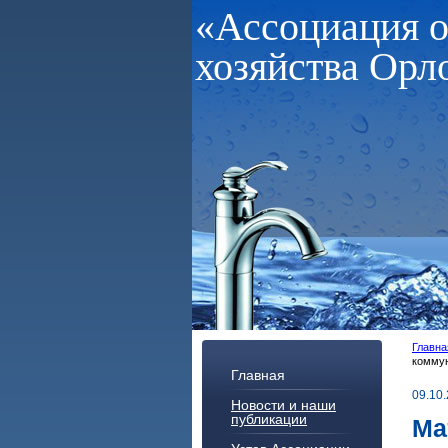
«Ассоциация 
хозяйства Орл
Главна
комму
Главная
09.10
Новости и наши
публикации
Ма