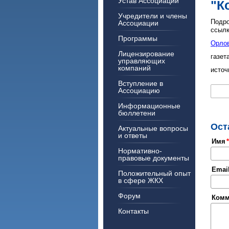
Устав Ассоциации
"К
Учредители и члены
Подро
Ассоциации
ссылк
Программы
Орлов
Лицензирование
газет
управляющих
компаний
источ
Вступление в
Ассоциацию
Информационные
бюллетени
Ост
Актуальные вопросы
и ответы
Имя
Нормативно-
правовые документы
Emai
Положительный опыт
в сфере ЖКХ
Форум
Комм
Контакты