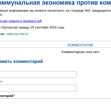
оммунальная экономика против ко
бную информацию мы можете посмотреть на странице №4, предварите
е:
ская правда в формате.pdf
а Орловская правда 24 сентября 2014 года
www.orp.orel.ru
ник:
КОММЕНТАРИИ
Комментариев пока нет
авить комментарий
l
ентарий