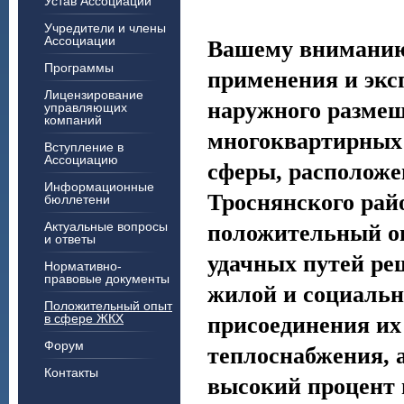
Устав Ассоциации
Учредители и члены
Ассоциации
Вашему вниманию
Программы
применения и экс
Лицензирование
наружного размещ
управляющих
компаний
многоквартирных 
Вступление в
Ассоциацию
сферы, расположе
Информационные
Троснянского рай
бюллетени
Актуальные вопросы
положительный оп
и ответы
удачных путей ре
Нормативно-
правовые документы
жилой и социальн
Положительный опыт
в сфере ЖКХ
присоединения их
Форум
теплоснабжения, а
Контакты
высокий процент 