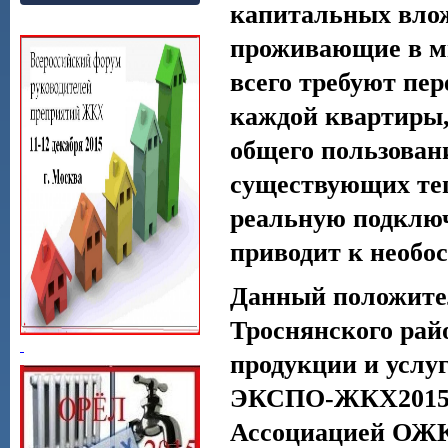
капитальных влож
проживающие в м
всего требуют пе
каждой квартиры,
общего пользовани
существующих теп
реальную подключ
приводит к необо
Данный положит
Троснянского рай
продукции и услу
ЭКСПО-ЖКХ2015»,
Ассоциацией ОЖК