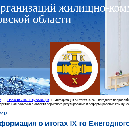
организаций жилищно-ком
овской области
я
›
Новости и наши публикации
›
Информация о итогах IX-го Ежегодного всероссий
арственная политика в области тарифного регулирования и реформирования коммуна
.2018
формация о итогах IX-го Ежегодног