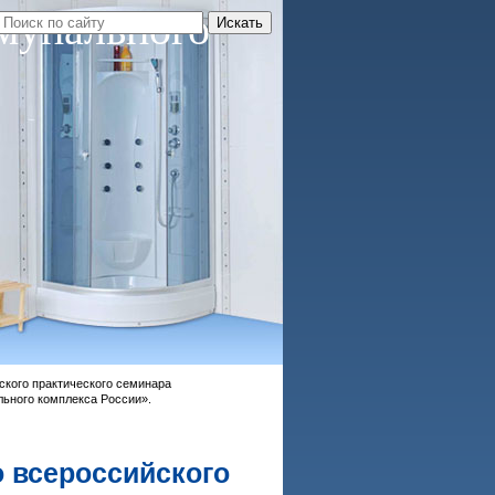
мунального
ского практического семинара
льного комплекса России».
о всероссийского