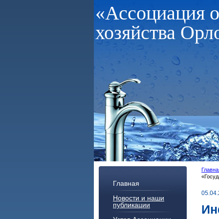
«Ассоциация 
хозяйства Орл
Главна
«Госуд
Главная
05.04
Новости и наши
публикации
Ин