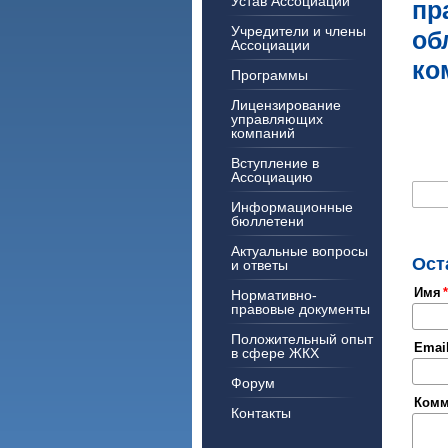
Устав Ассоциации
пр
Учредители и члены
об
Ассоциации
ко
Программы
Лицензирование
управляющих
компаний
Вступление в
Ассоциацию
Информационные
бюллетени
Актуальные вопросы
Ост
и ответы
Имя
Нормативно-
правовые документы
Положительный опыт
Emai
в сфере ЖКХ
Форум
Комм
Контакты