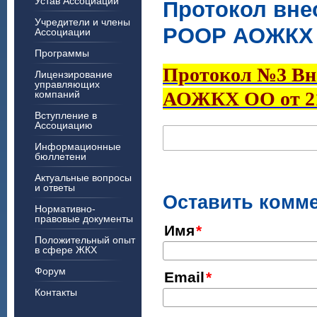
Устав Ассоциации
Протокол вне
Учредители и члены
РООР АОЖКХ О
Ассоциации
Программы
Протокол №3 Вн
Лицензирование
управляющих
АОЖКХ ОО от 21.
компаний
Вступление в
Ассоциацию
Информационные
бюллетени
Актуальные вопросы
и ответы
Оставить комм
Нормативно-
правовые документы
Имя
Положительный опыт
в сфере ЖКХ
Форум
Email
Контакты