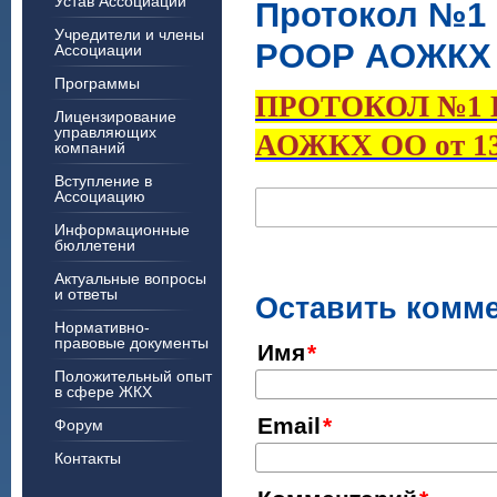
Устав Ассоциации
Протокол №1 
Учредители и члены
РООР АОЖКХ ОО
Ассоциации
Программы
ПРОТОКОЛ №1 
Лицензирование
управляющих
АОЖКХ ОО от 13.
компаний
Вступление в
Ассоциацию
Информационные
бюллетени
Актуальные вопросы
и ответы
Оставить комм
Нормативно-
правовые документы
Имя
Положительный опыт
в сфере ЖКХ
Email
Форум
Контакты