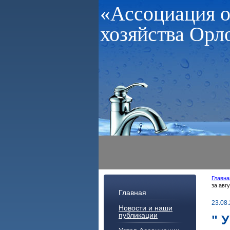
«Ассоциация 
хозяйства Орл
Главна
за авг
Главная
23.08
Новости и наши
публикации
" 