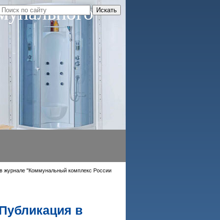
мунального
я в журнале "Коммунальный комплекс России
 Публикация в