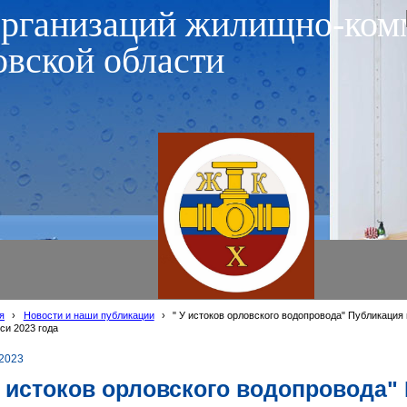
организаций жилищно-ком
овской области
я
›
Новости и наши публикации
›
" У истоков орловского водопровода" Публикаци
уси 2023 года
.2023
У истоков орловского водопровода"