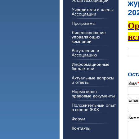
Устав Ассоциации
жу
Учредители и члены
20
Ассоциации
Программы
Ор
Лицензирование
ис
управляющих
компаний
Вступление в
Ассоциацию
Информационные
бюллетени
Ост
Актуальные вопросы
и ответы
Имя
Нормативно-
правовые документы
Emai
Положительный опыт
в сфере ЖКХ
Комм
Форум
Контакты