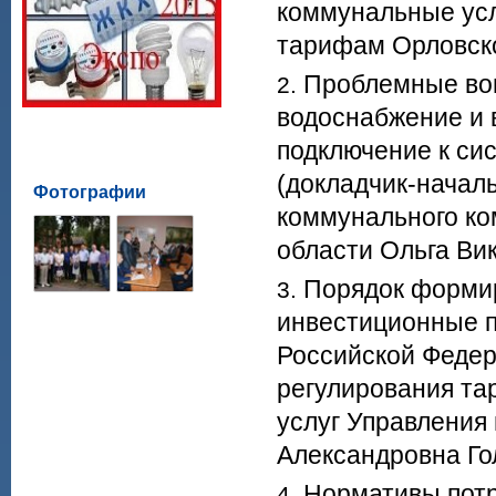
коммунальные усл
тарифам Орловско
Проблемные во
водоснабжение и 
подключение к си
(докладчик-начал
Фотографии
коммунального ко
области Ольга Ви
Порядок формир
инвестиционные п
Российской Федер
регулирования та
услуг Управления
Александровна Го
Нормативы потр