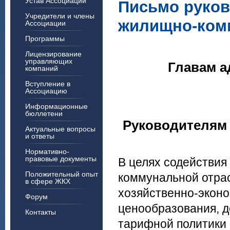
Устав Ассоциации
Письмо руков
Учредители и члены
жилищно-ком
Ассоциации
Программы
Лицензирование
управляющих
Главам а
компаний
Вступление в
Ассоциацию
Информационные
бюллетени
Руководителям
Актуальные вопросы
и ответы
Нормативно-
правовые документы
В целях содействия
Положительный опыт
коммунальной отрас
в сфере ЖКХ
хозяйственно-эконо
Форум
ценообразования, д
Контакты
тарифной политики