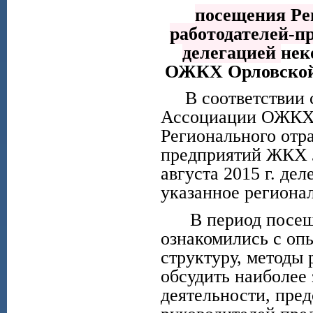
посещения
Ре
работодателей-п
делегацией
нек
ОЖКХ Орловской о
В соответствии с
Ассоциации ОЖКХО
Регионального отр
предприятий ЖКХ Л
августа 2015 г. де
указанное региона
В период посещен
ознакомились с оп
структуру, методы 
обсудить наиболее
деятельности, пре