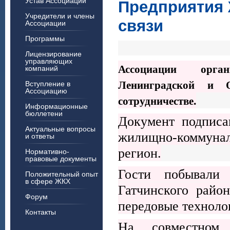
Устав Ассоциации
Предприятия 
Учредители и члены
связи
Ассоциации
Программы
Лицензирование
управляющих
Ассоциации орган
компаний
Ленинградской и О
Вступление в
Ассоциацию
сотрудничестве.
Информационные
бюллетени
Документ подписа
Актуальные вопросы
жилищно-коммунал
и ответы
регион.
Нормативно-
правовые документы
Гости побывали
Положительный опыт
в сфере ЖКХ
Гатчинского райо
Форум
передовые техноло
Контакты
На совместном 