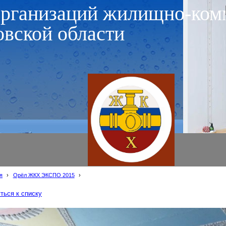
организаций жилищно-ком
овской области
я
›
Орёл ЖКХ ЭКСПО 2015
›
ться к списку