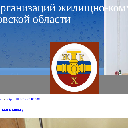
организаций жилищно-ком
овской области
я
›
Орёл ЖКХ ЭКСПО 2015
›
ться к списку