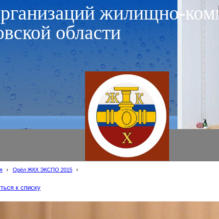
организаций жилищно-ком
овской области
я
›
Орёл ЖКХ ЭКСПО 2015
›
ться к списку