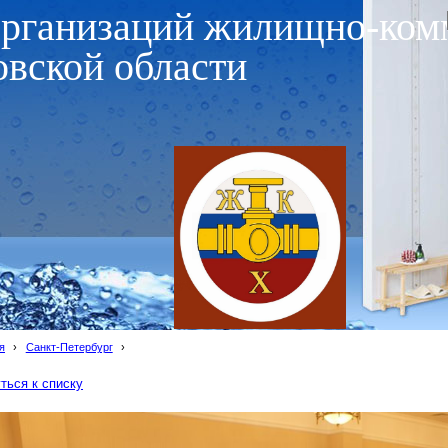
организаций жилищно-ком
овской области
я
›
Санкт-Петербург
›
ться к списку