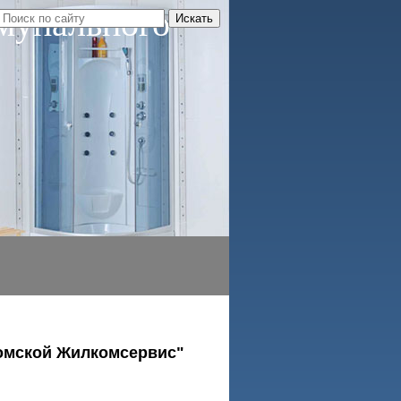
мунального
омской Жилкомсервис"