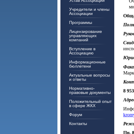
Устав Ассоциации
ОО
мн
Учредители и члены
Ассоциации
Обща
Программы
Полн
Лицензирование
Руко
управляющих
компаний
Свид
инсп
Вступление в
Ассоциацию
Юрид
Информационные
бюллетени
Факт
Маркс
Актуальные вопросы
и ответы
Конт
Нормативно-
8 953
правовые документы
Адре
Положительный опыт
в сфере ЖКХ
Инфо
kromy
Форум
Режи
Контакты
Пн. 8