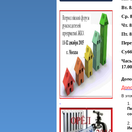
Вт. 8
Ср. 8
Чт. 8
Пт. 8
Пере
Субб
Часы
17.00
Допо
Допо
В это
Пе
со
Ин