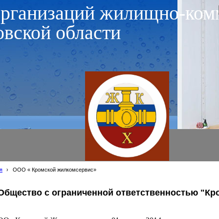
организаций жилищно-ком
овской области
я
›
ООО « Кромской жилкомсервис»
Общество с ограниченной ответственностью
"Кр