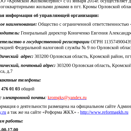
О «Кромской Жилкомсервис» с 01 января 2014г. осуществляет 
огоквартирными жилыми домами в пгт. Кромы Орловской обла
я информация об управляющей организации:​
ое наименование:
Общество с ограниченной ответственностью
водитель:
Генеральный директор Кониченко Евгения Александр
етельство о государственной регистрации
ОГРН 11357490043
екцией Федеральной налоговой службы № 9 по Орловской област
ический адрес:
303200 Орловская область, Кромской район, пгт
ический, почтовый адрес:
303200 Орловская область, Кромской 
а, д.7
актные телефоны:
 476 01 03
общий
с электронной почты
:
kromgks@yandex.ru
рмация о деятельности размещена на официальном сайте Адми
.ru
а так же на сайте «Реформа ЖКХ» -
http://www.reformagkh.ru
м работы:
.00-17.00