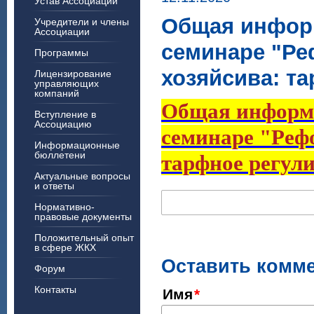
Устав Ассоциации
Общая информ
Учредители и члены
Ассоциации
семинаре "Р
Программы
хозяйсива: т
Лицензирование
управляющих
компаний
Общая информа
Вступление в
Ассоциацию
семинаре "Реф
Информационные
бюллетени
тарфное регули
Актуальные вопросы
и ответы
Нормативно-
правовые документы
Положительный опыт
в сфере ЖКХ
Оставить комм
Форум
Контакты
Имя