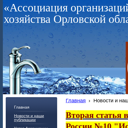
«Ассоциация организац
хозяйства Орловской обл
Главная
›
Новости и на
Главная
Вторая статья 
Новости и наши
публикации
России №10 "Ис