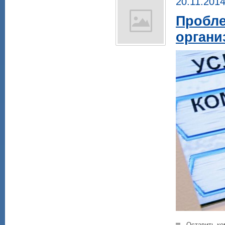
20.11.201
Пробл
органи