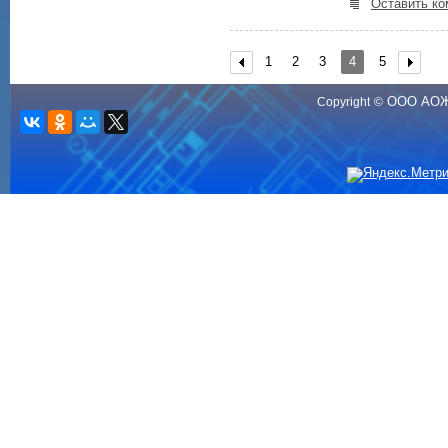
Оставить ко
1
2
3
4
5
ООО АО
Copyright
©