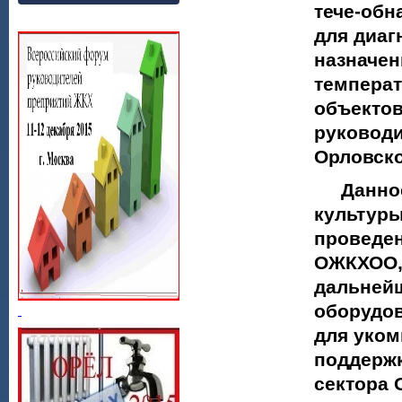
тече-обн
для диаг
назначен
темпера
объекто
руководи
Орловско
Данное 
культуры
проведен
ОЖКХОО, 
дальнейш
оборудов
для уко
поддерж
сектора 