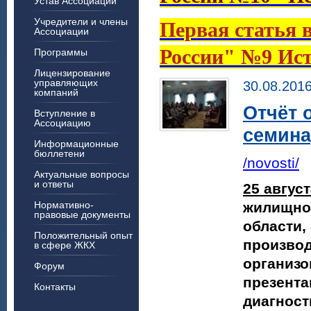
Устав Ассоциации
Учредители и члены
Первая статья 
Ассоциации
России" №9 Ист
Программы
Лицензирование
управляющих
30.08.201
компаний
Отчёт 
Вступление в
Ассоциацию
семина
Информационные
бюллетени
/novosti/
Актуальные вопросы
и ответы
25 август
Нормативно-
жилищно
правовые документы
области,
Положительный опыт
произво
в сфере ЖКХ
организо
Форум
презента
Контакты
диагност